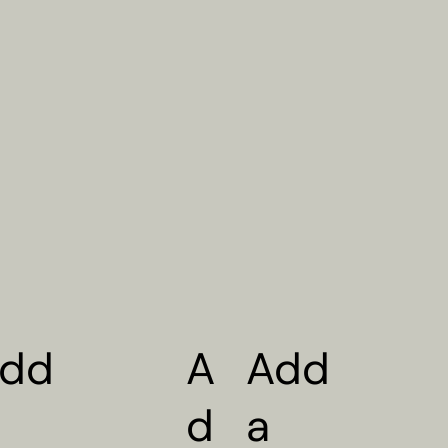
dd
Add
A
a
d