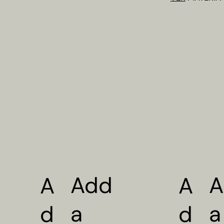
Add
A
A
A
a
a
d
d