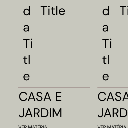
Title
T
d
d
a
a
Ti
Ti
tl
tl
e
e
CASA E
CASA
JARDIM
JARD
VER
MATÉRIA
VER
MATÉRIA