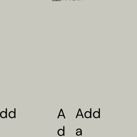
dd
Add
A
a
d