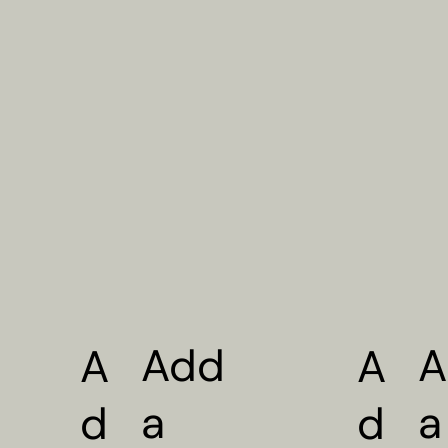
Add
A
A
A
a
a
d
d