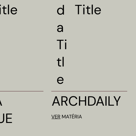
itle
Title
d
a
Ti
tl
e
A
ARCHDAILY
UE
VER
MATÉRIA