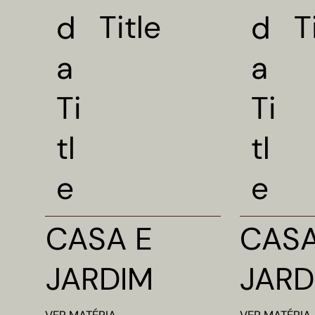
Title
T
d
d
a
a
Ti
Ti
tl
tl
e
e
CASA E
CASA
JARDIM
JARD
VER
MATÉRIA
VER
MATÉRIA