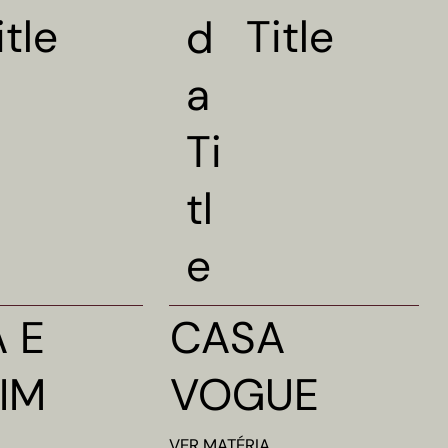
itle
Title
d
a
Ti
tl
e
 E
CASA
IM
VOGUE
VER
MATÉRIA