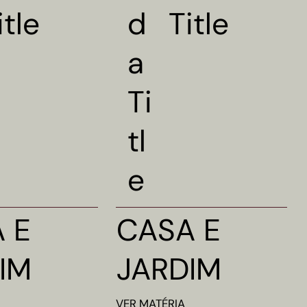
itle
Title
d
a
Ti
tl
e
 E
CASA E
IM
JARDIM
VER
MATÉRIA